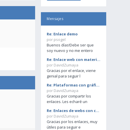
Mensajes
Re: Enlace demo
por psogel
Buenos días!Debe ser que
soy nuevo y no me entero
Re: Enlace web con materias primas
por DavidZumaya
Gracias por el enlace, viene
genial para seguir l
Re: Plataformas con gráficos
por DavidZumaya
Gracias por compartir los
enlaces. Les echaré un
Re: Enlaces de webs con cotizaciones de tiempo rea
por DavidZumaya
Gracias por los enlaces, muy
útiles para seguir e