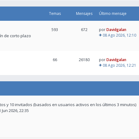
Temas
Mensajes
Último mensaje
593
672
por
Davidgalan
08 Ago 2026, 12:10
tín de corto plazo
66
26180
por
Davidgalan
08 Ago 2026, 12:21
ltos y 10 invitados (basados en usuarios activos en los últimos 3 minutos)
1 Jun 2026, 22:35