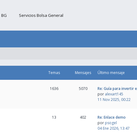
b BG
Servicios Bolsa General
Temas
Mensajes
Último mensaje
1636
5070
Re: Guía para invertir 
por
alexart145
11 Nov 2025, 00:22
13
402
Re: Enlace demo
por
psogel
04 Ene 2026, 13:47