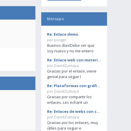
Mensajes
Re: Enlace demo
por psogel
Buenos días!Debe ser que
soy nuevo y no me entero
Re: Enlace web con materias primas
por DavidZumaya
Gracias por el enlace, viene
genial para seguir l
Re: Plataformas con gráficos
por DavidZumaya
Gracias por compartir los
enlaces. Les echaré un
Re: Enlaces de webs con cotizaciones de tiempo rea
por DavidZumaya
Gracias por los enlaces, muy
útiles para seguir e