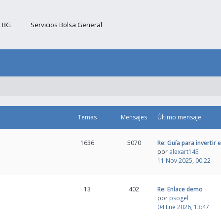
b BG
Servicios Bolsa General
Temas
Mensajes
Último mensaje
1636
5070
Re: Guía para invertir 
por
alexart145
11 Nov 2025, 00:22
13
402
Re: Enlace demo
por
psogel
04 Ene 2026, 13:47