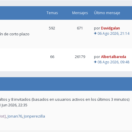
Temas
Mensajes
Último mensaje
592
671
por
Davidgalan
06 Ago 2026, 21:14
tín de corto plazo
66
26179
por
Albertalbareda
08 Ago 2026, 09:48
ultos y 8 invitados (basados en usuarios activos en los últimos 3 minutos)
1 Jun 2026, 22:35
ot]
,
Jonan76
,
Jonperezilla