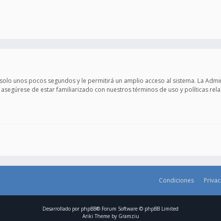
 solo unos pocos segundos y le permitirá un amplio acceso al sistema. La Adm
e asegúrese de estar familiarizado con nuestros términos de uso y políticas rela
Condiciones
Priva
Desarrollado por
phpBB
® Forum Software © phpBB Limited
Ariki Theme by
Gramziu