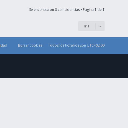
Se encontraron 0 coincidencias • Página
1
de
1
Ir a
cidad
Borrar cookies
Todos los horarios son
UTC+02:00