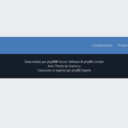
Condiciones
Priva
Desarrollado por
phpBB
® Forum Software © phpBB Limited
Ariki Theme by
Gramziu
Traducción al español por
phpBB España