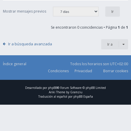
Mostrar mensajes previos
Se encontraron 0 coincidencias • Página
1
de
1
Ir a búsqueda avanzada
Ir a
Índice general
Todos los horarios son
UTC+02:00
Condiciones
Privacidad
Borrar cookies
Desarrollado por
phpBB
® Forum Software © phpBB Limited
Ariki Theme by
Gramziu
Traducción al español por
phpBB España