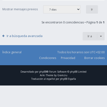
Mostrar mensajes previos
Se encontraron 0 coincidencias • Página
1
de
1
Ir a búsqueda avanzada
Ir a
Índice general
Todos los horarios son
UTC+02:00
Condiciones
Privacidad
Borrar cookies
Desarrollado por
phpBB
® Forum Software © phpBB Limited
Ariki Theme by
Gramziu
Traducción al español por
phpBB España