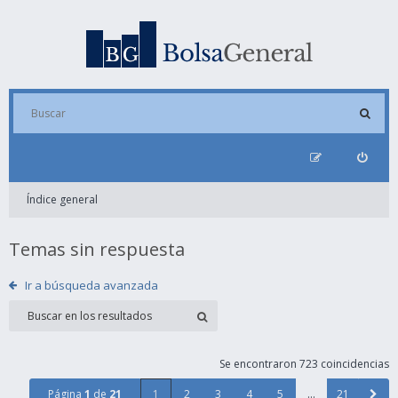
Índice general
Temas sin respuesta
Ir a búsqueda avanzada
Se encontraron 723 coincidencias
Página
1
de
21
1
2
3
4
5
…
21