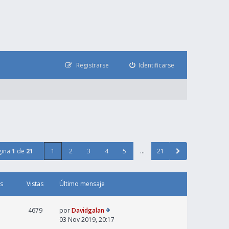
Registrarse
Identificarse
gina
1
de
21
1
2
3
4
5
…
21
s
Vistas
Último mensaje
4679
por
Davidgalan
03 Nov 2019, 20:17