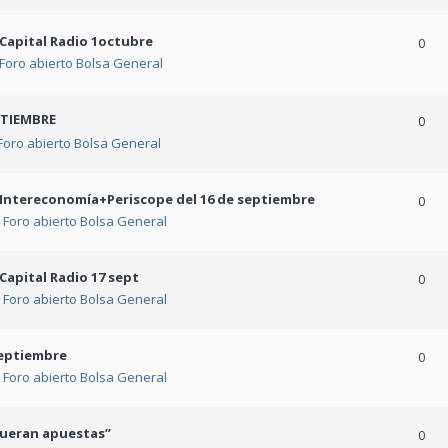
 Capital Radio 1octubre
0
Foro abierto Bolsa General
PTIEMBRE
0
Foro abierto Bolsa General
 Intereconomía+Periscope del 16 de septiembre
0
n
Foro abierto Bolsa General
Capital Radio 17 sept
0
n
Foro abierto Bolsa General
septiembre
0
n
Foro abierto Bolsa General
 fueran apuestas”
0