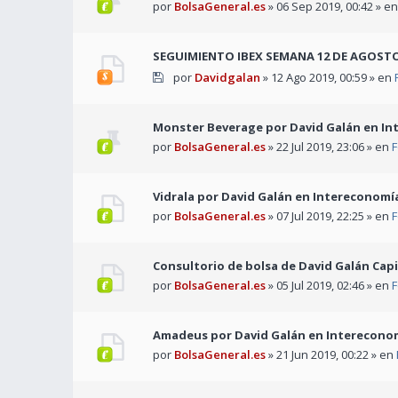
por
BolsaGeneral.es
» 06 Sep 2019, 00:42 » e
SEGUIMIENTO IBEX SEMANA 12 DE AGOST
por
Davidgalan
» 12 Ago 2019, 00:59 » en
Monster Beverage por David Galán en I
por
BolsaGeneral.es
» 22 Jul 2019, 23:06 » en
F
Vidrala por David Galán en Intereconomí
por
BolsaGeneral.es
» 07 Jul 2019, 22:25 » en
F
Consultorio de bolsa de David Galán Capit
por
BolsaGeneral.es
» 05 Jul 2019, 02:46 » en
F
Amadeus por David Galán en Intereconom
por
BolsaGeneral.es
» 21 Jun 2019, 00:22 » en