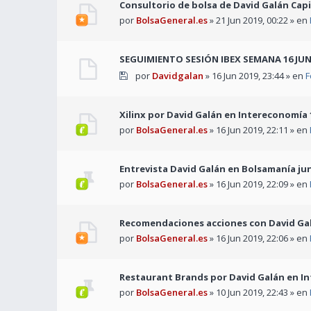
Consultorio de bolsa de David Galán Capi
por
BolsaGeneral.es
» 21 Jun 2019, 00:22 » en
SEGUIMIENTO SESIÓN IBEX SEMANA 16 JU
por
Davidgalan
» 16 Jun 2019, 23:44 » en
F
Xilinx por David Galán en Intereconomía 
por
BolsaGeneral.es
» 16 Jun 2019, 22:11 » en
Entrevista David Galán en Bolsamanía jun
por
BolsaGeneral.es
» 16 Jun 2019, 22:09 » en
Recomendaciones acciones con David Galá
por
BolsaGeneral.es
» 16 Jun 2019, 22:06 » en
Restaurant Brands por David Galán en In
por
BolsaGeneral.es
» 10 Jun 2019, 22:43 » en