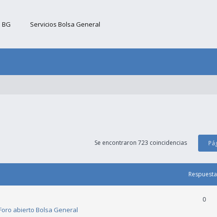
b BG
Servicios Bolsa General
Se encontraron 723 coincidencias
Pá
Respuesta
0
Foro abierto Bolsa General