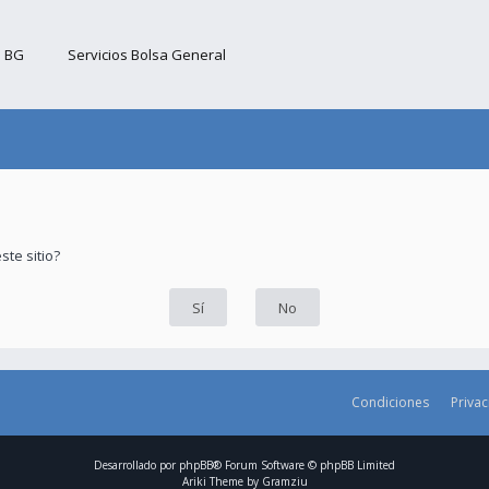
b BG
Servicios Bolsa General
ste sitio?
Condiciones
Priva
Desarrollado por
phpBB
® Forum Software © phpBB Limited
Ariki Theme by
Gramziu