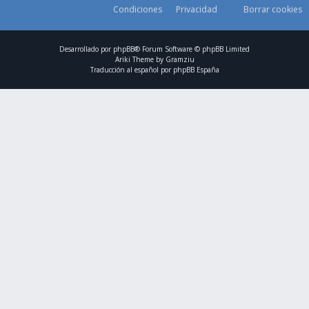
Condiciones
Privacidad
Borrar cookies
Desarrollado por
phpBB
® Forum Software © phpBB Limited
Ariki Theme by
Gramziu
Traducción al español por
phpBB España