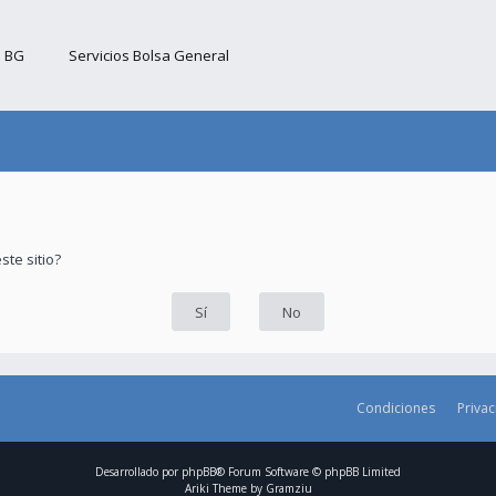
b BG
Servicios Bolsa General
ste sitio?
Condiciones
Priva
Desarrollado por
phpBB
® Forum Software © phpBB Limited
Ariki Theme by
Gramziu