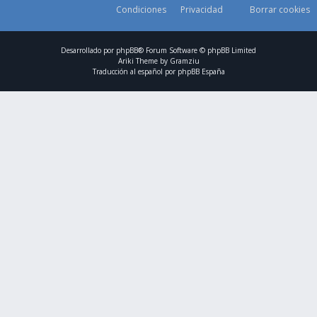
Condiciones
Privacidad
Borrar cookies
Desarrollado por
phpBB
® Forum Software © phpBB Limited
Ariki Theme by
Gramziu
Traducción al español por
phpBB España