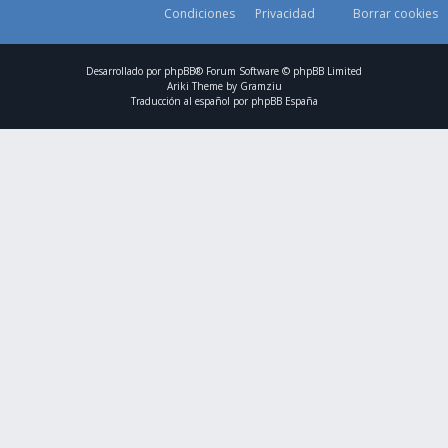
Condiciones
Privacidad
Borrar cookies
Desarrollado por
phpBB
® Forum Software © phpBB Limited
Ariki Theme by
Gramziu
Traducción al español por
phpBB España