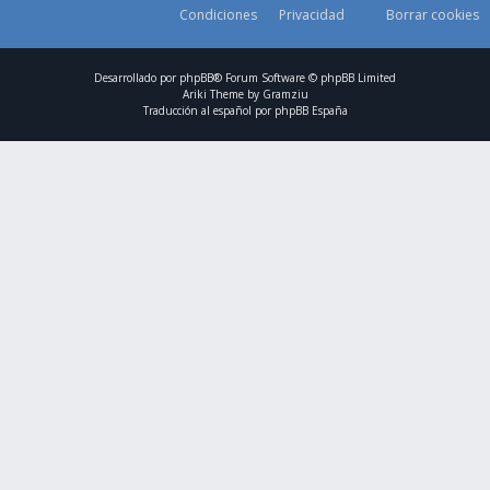
Condiciones
Privacidad
Borrar cookies
Desarrollado por
phpBB
® Forum Software © phpBB Limited
Ariki Theme by
Gramziu
Traducción al español por
phpBB España