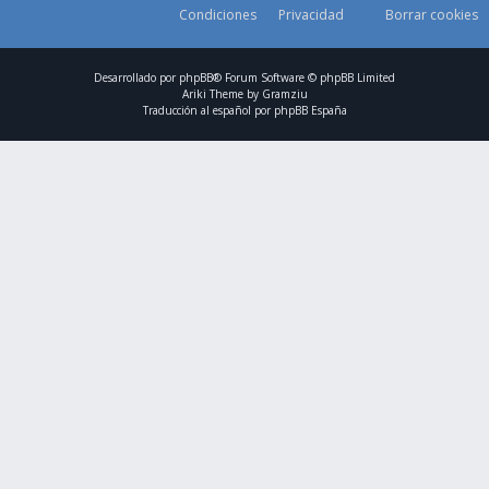
Condiciones
Privacidad
Borrar cookies
Desarrollado por
phpBB
® Forum Software © phpBB Limited
Ariki Theme by
Gramziu
Traducción al español por
phpBB España