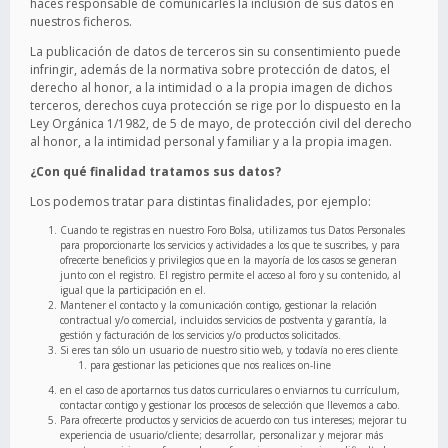
haces responsable de comunicarles la inclusión de sus datos en
nuestros ficheros.
La publicación de datos de terceros sin su consentimiento puede
infringir, además de la normativa sobre protección de datos, el
derecho al honor, a la intimidad o a la propia imagen de dichos
terceros, derechos cuya protección se rige por lo dispuesto en la
Ley Orgánica 1/1982, de 5 de mayo, de protección civil del derecho
al honor, a la intimidad personal y familiar y a la propia imagen.
¿Con qué finalidad tratamos sus datos?
Los podemos tratar para distintas finalidades, por ejemplo:
Cuando te registras en nuestro Foro Bolsa, utilizamos tus Datos Personales
para proporcionarte los servicios y actividades a los que te suscribes, y para
ofrecerte beneficios y privilegios que en la mayoría de los casos se generan
junto con el registro. El registro permite el acceso al foro y su contenido, al
igual que la participación en el.
Mantener el contacto y la comunicación contigo, gestionar la relación
contractual y/o comercial, incluidos servicios de postventa y garantía, la
gestión y facturación de los servicios y/o productos solicitados.
Si eres tan sólo un usuario de nuestro sitio web, y todavía no eres cliente
para gestionar las peticiones que nos realices on-line
en el caso de aportarnos tus datos curriculares o enviarnos tu currículum,
contactar contigo y gestionar los procesos de selección que llevemos a cabo.
Para ofrecerte productos y servicios de acuerdo con tus intereses; mejorar tu
experiencia de usuario/cliente; desarrollar, personalizar y mejorar más