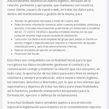
Adicionalmente, tenemos un interés legítimo, derivado de la
relación, pertinente y apropiada, que mantienes con nosotros
como cliente, usuario de nuestra web, en tratar tus datos para,
dentro del mantenimiento y gestión de la misma, para
Atender las peticiones realizadas a través de nuestra web.
Poder enviarte información comercial sobre nuestras actividades, productos y
servicios, (incluidas comunicaciones publicitarias y/o comerciales a los efectos
del art. 21 LSSICE 34/2002) o aquellas entidades terceras con las que
cualquier empresa haya suscrito acuerdo de colaboración.
Comunicar tus datos a otras empresas del grupo para prestar al cliente un
servicio integral o especializado que requiera la intervención de equipos
interdisciplinares y; para fines administrativos internos.
Realizar encuestas de opinión y/o satisfacción …
Prevención del fraude.
Esos fines son compatibles con la finalidad inicial para la que
recogimos tus datos inicialmente (gestionar el contacto y la
comunicación contigo y mantener la relación que nos une) pero, en
todo caso, la aportación de tus datos para estos fines es siempre
voluntaria y siempre prevalecerán, sobre nuestro interés legítimo,
tus intereses, derechos o libertades, por lo que si nos solicitas que
suprimamos y dejemos de tratar tus datos para estas finalidades,
así lo haremos, pudiendo mantenerlos bloqueados para la
formulación, ejercicio o defensa de reclamaciones.
Si nos has facilitado datos sensibles sujetos a una protección
especial la legitimación para tratarlos es tu consentimiento expreso.