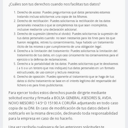
¿Cuáles son tus derechos cuando nos facilitas tus datos?
Derecho de acceso: Puedes preguntarnos qué datos personales estamos
tratando incluso solicitarnos una copia de los Mismos.
Derecho de rectificación: Puedes solicitarnos la rectificación de los datos
personales inexactos o que se completemos los que sean incompletos,
inclusive mediante una declaración adicional.
Derecho de supresión (derecho al olvido): Puedes solicitarnos la supresión de
tus datos personales cuando: no sean necesarios para los fines para los que
fueron recogidos, retires tu consentimiento, haya habido un tratamiento
ilícito de los mismos o por cumplimiento de una obligación legal.
Derecho a la limitación del tratamiento: Puedes solicitarnos la limitación del
tratamiento de tus datos, en cuyo caso únicamente los conservaremos para el
ejercicio o la defensa de reclamaciones.
Derecho a la portabilidad de los datos: Puedes solicitarnos que te devolvamos
( a ti o a un tercero que nos indiques) tus datos personales en un formato
estructurado, de uso común y lectura mecánica.
Derecho de oposición: Puedes oponerte al tratamiento que se haga de tus
datos si dicho tratamiento se base en el interés legítimo del responsable del
fichero o es para fines publicitarios.
Para ejercer todos estos derechos puede dirigirte mediante
solicitud escrita y firmada a BOLSA GENERAL ASESORES SL AVDA.
NOVO MESOIRO 14 5º D 15190 A CORUÑA adjuntando en todo caso
copia de su DNI. En caso de modificación de tus datos deberá
notificarlo en la misma dirección, declinando toda responsabilidad
para la empresa en caso de no hacerlo.
Una vez recibida cualquiera de las anteriores solicitudes te