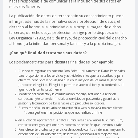
haces responsable de comunicarles la inclusión de sus datos en
nuestros ficheros.
La publicación de datos de terceros sin su consentimiento puede
infringir, además de la normativa sobre protección de datos, el
derecho al honor, a la intimidad o a la propia imagen de dichos
terceros, derechos cuya protección se rige por lo dispuesto en la
Ley Orgánica 1/1982, de 5 de mayo, de protección civil del derecho
al honor, a la intimidad personal y familiar y a la propia imagen.
¿Con qué finalidad tratamos sus datos?
Los podemos tratar para distintas finalidades, por ejemplo:
Cuando te registras en nuestro Foro Bolsa, utilizamos tus Datos Personales
para proporcionarte los servicios y actividades a los que te suscribes, y para
ofrecerte beneficios y privilegios que en la mayoría de los casos se generan
junto con el registro. El registro permite el acceso al foro y su contenido, al
igual que la participación en el.
Mantener el contacto y la comunicación contigo, gestionar la relación
contractual y/o comercial, incluidos servicios de postventa y garantía, la
gestión y facturación de los servicios y/o productos solicitados.
Si eres tan sólo un usuario de nuestro sitio web, y todavía no eres cliente
para gestionar las peticiones que nos realices on-line
en el caso de aportarnos tus datos curriculares o enviarnos tu currículum,
contactar contigo y gestionar los procesos de selección que llevemos a cabo.
Para ofrecerte productos y servicios de acuerdo con tus intereses; mejorar tu
experiencia de usuario/cliente; desarrollar, personalizar y mejorar más