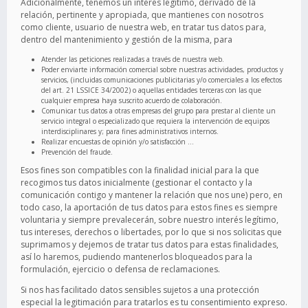
Adicionalmente, tenemos un interés legítimo, derivado de la
relación, pertinente y apropiada, que mantienes con nosotros
como cliente, usuario de nuestra web, en tratar tus datos para,
dentro del mantenimiento y gestión de la misma, para
Atender las peticiones realizadas a través de nuestra web.
Poder enviarte información comercial sobre nuestras actividades, productos y
servicios, (incluidas comunicaciones publicitarias y/o comerciales a los efectos
del art. 21 LSSICE 34/2002) o aquellas entidades terceras con las que
cualquier empresa haya suscrito acuerdo de colaboración.
Comunicar tus datos a otras empresas del grupo para prestar al cliente un
servicio integral o especializado que requiera la intervención de equipos
interdisciplinares y; para fines administrativos internos.
Realizar encuestas de opinión y/o satisfacción …
Prevención del fraude.
Esos fines son compatibles con la finalidad inicial para la que
recogimos tus datos inicialmente (gestionar el contacto y la
comunicación contigo y mantener la relación que nos une) pero, en
todo caso, la aportación de tus datos para estos fines es siempre
voluntaria y siempre prevalecerán, sobre nuestro interés legítimo,
tus intereses, derechos o libertades, por lo que si nos solicitas que
suprimamos y dejemos de tratar tus datos para estas finalidades,
así lo haremos, pudiendo mantenerlos bloqueados para la
formulación, ejercicio o defensa de reclamaciones.
Si nos has facilitado datos sensibles sujetos a una protección
especial la legitimación para tratarlos es tu consentimiento expreso.