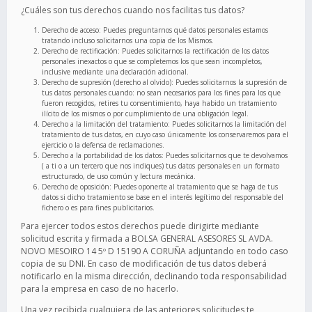
¿Cuáles son tus derechos cuando nos facilitas tus datos?
Derecho de acceso: Puedes preguntarnos qué datos personales estamos
tratando incluso solicitarnos una copia de los Mismos.
Derecho de rectificación: Puedes solicitarnos la rectificación de los datos
personales inexactos o que se completemos los que sean incompletos,
inclusive mediante una declaración adicional.
Derecho de supresión (derecho al olvido): Puedes solicitarnos la supresión de
tus datos personales cuando: no sean necesarios para los fines para los que
fueron recogidos, retires tu consentimiento, haya habido un tratamiento
ilícito de los mismos o por cumplimiento de una obligación legal.
Derecho a la limitación del tratamiento: Puedes solicitarnos la limitación del
tratamiento de tus datos, en cuyo caso únicamente los conservaremos para el
ejercicio o la defensa de reclamaciones.
Derecho a la portabilidad de los datos: Puedes solicitarnos que te devolvamos
( a ti o a un tercero que nos indiques) tus datos personales en un formato
estructurado, de uso común y lectura mecánica.
Derecho de oposición: Puedes oponerte al tratamiento que se haga de tus
datos si dicho tratamiento se base en el interés legítimo del responsable del
fichero o es para fines publicitarios.
Para ejercer todos estos derechos puede dirigirte mediante
solicitud escrita y firmada a BOLSA GENERAL ASESORES SL AVDA.
NOVO MESOIRO 14 5º D 15190 A CORUÑA adjuntando en todo caso
copia de su DNI. En caso de modificación de tus datos deberá
notificarlo en la misma dirección, declinando toda responsabilidad
para la empresa en caso de no hacerlo.
Una vez recibida cualquiera de las anteriores solicitudes te