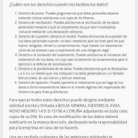
¿Cuáles son tus derechos cuando nos facilitas tus datos?
Derecho de acceso: Puedes preguntarnos qué datos personales estamos
tratando incluso solicitarnos una copia de los Mismos.
Derecho de rectificación: Puedes solicitarnos la rectificación de los datos
personales inexactos o que se completemos los que sean incompletos,
inclusive mediante una declaración adicional.
Derecho de supresión (derecho al olvido): Puedes solicitarnos la supresión de
tus datos personales cuando: no sean necesarios para los fines para los que
fueron recogidos, retires tu consentimiento, haya habido un tratamiento
ilícito de los mismos o por cumplimiento de una obligación legal.
Derecho a la limitación del tratamiento: Puedes solicitarnos la limitación del
tratamiento de tus datos, en cuyo caso únicamente los conservaremos para el
ejercicio o la defensa de reclamaciones.
Derecho a la portabilidad de los datos: Puedes solicitarnos que te devolvamos
( a ti o a un tercero que nos indiques) tus datos personales en un formato
estructurado, de uso común y lectura mecánica.
Derecho de oposición: Puedes oponerte al tratamiento que se haga de tus
datos si dicho tratamiento se base en el interés legítimo del responsable del
fichero o es para fines publicitarios.
Para ejercer todos estos derechos puede dirigirte mediante
solicitud escrita y firmada a BOLSA GENERAL ASESORES SL AVDA.
NOVO MESOIRO 14 5º D 15190 A CORUÑA adjuntando en todo caso
copia de su DNI. En caso de modificación de tus datos deberá
notificarlo en la misma dirección, declinando toda responsabilidad
para la empresa en caso de no hacerlo.
Una vez recibida cualquiera de las anteriores solicitudes te