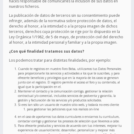
haces responsable de comunicarles la inclusión de sus datos en
nuestros ficheros.
La publicación de datos de terceros sin su consentimiento puede
infringir, además de la normativa sobre protección de datos, el
derecho al honor, a la intimidad o a la propia imagen de dichos
terceros, derechos cuya protección se rige por lo dispuesto en la
Ley Orgánica 1/1982, de 5 de mayo, de protección civil del derecho
al honor, a la intimidad personal y familiar y a la propia imagen.
¿Con qué finalidad tratamos sus datos?
Los podemos tratar para distintas finalidades, por ejemplo:
Cuando te registras en nuestro Foro Bolsa, utilizamos tus Datos Personales
para proporcionarte los servicios y actividades a los que te suscribes, y para
ofrecerte beneficios y privilegios que en la mayoría de los casos se generan
junto con el registro. El registro permite el acceso al foro y su contenido, al
igual que la participación en el.
Mantener el contacto y la comunicación contigo, gestionar la relación
contractual y/o comercial, incluidos servicios de postventa y garantía, la
gestión y facturación de los servicios y/o productos solicitados.
Si eres tan sólo un usuario de nuestro sitio web, y todavía no eres cliente
para gestionar las peticiones que nos realices on-line
en el caso de aportarnos tus datos curriculares o enviarnos tu currículum,
contactar contigo y gestionar los procesos de selección que llevemos a cabo.
Para ofrecerte productos y servicios de acuerdo con tus intereses; mejorar tu
experiencia de usuario/cliente; desarrollar, personalizar y mejorar más