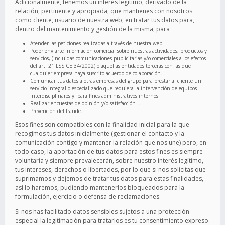
Adicionalmente, tenemos un interés legítimo, derivado de la
relación, pertinente y apropiada, que mantienes con nosotros
como cliente, usuario de nuestra web, en tratar tus datos para,
dentro del mantenimiento y gestión de la misma, para
Atender las peticiones realizadas a través de nuestra web.
Poder enviarte información comercial sobre nuestras actividades, productos y
servicios, (incluidas comunicaciones publicitarias y/o comerciales a los efectos
del art. 21 LSSICE 34/2002) o aquellas entidades terceras con las que
cualquier empresa haya suscrito acuerdo de colaboración.
Comunicar tus datos a otras empresas del grupo para prestar al cliente un
servicio integral o especializado que requiera la intervención de equipos
interdisciplinares y; para fines administrativos internos.
Realizar encuestas de opinión y/o satisfacción …
Prevención del fraude.
Esos fines son compatibles con la finalidad inicial para la que
recogimos tus datos inicialmente (gestionar el contacto y la
comunicación contigo y mantener la relación que nos une) pero, en
todo caso, la aportación de tus datos para estos fines es siempre
voluntaria y siempre prevalecerán, sobre nuestro interés legítimo,
tus intereses, derechos o libertades, por lo que si nos solicitas que
suprimamos y dejemos de tratar tus datos para estas finalidades,
así lo haremos, pudiendo mantenerlos bloqueados para la
formulación, ejercicio o defensa de reclamaciones.
Si nos has facilitado datos sensibles sujetos a una protección
especial la legitimación para tratarlos es tu consentimiento expreso.