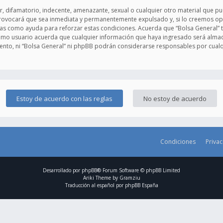
 difamatorio, indecente, amenazante, sexual o cualquier otro material que pued
provocará que sea inmediata y permanentemente expulsado y, si lo creemos opo
adas como ayuda para reforzar estas condiciones. Acuerda que “Bolsa General” t
mo usuario acuerda que cualquier información que haya ingresado será alma
ento, ni “Bolsa General” ni phpBB podrán considerarse responsables por cualq
Condiciones
Priva
Desarrollado por
phpBB
® Forum Software © phpBB Limited
Ariki Theme by
Gramziu
Traducción al español por
phpBB España