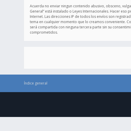
Acuerda no enviar ningun contenido abusivo, obsceno, vulgar,
General” está instalado o Leyes Internacionales. Hacer eso 
Internet. Las direcciones IP de todos los envíos son registr
tema en cualquier momento que lo creamos conveniente. Co
será compartida con ninguna tercera parte sin su consentimi
comprometidos.
Índice general