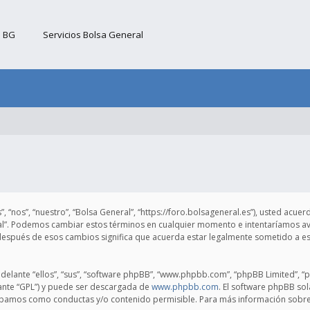
b BG
Servicios Bolsa General
”, “nos”, “nuestro”, “Bolsa General”, “https://foro.bolsageneral.es”), usted acue
ral”. Podemos cambiar estos términos en cualquier momento e intentaríamos avi
 después de esos cambios significa que acuerda estar legalmente sometido a e
elante “ellos”, “sus”, “software phpBB”, “www.phpbb.com”, “phpBB Limited”, “p
lante “GPL”) y puede ser descargada de
www.phpbb.com
. El software phpBB sol
bamos como conductas y/o contenido permisible. Para más información sobre 