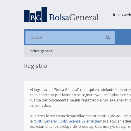
Ir a la we
Índice general
Registro
Al ingresar en “Bolsa General” (de aquí en adelante “nosotros
caso contrario por favor no se registre y/o use “Bolsa Gene
cuenta periódicamente. Seguir registrado a “Bolsa General”
reformados.
Nuestros foros están desarrollados por phpBB (de aquí en ad
la “
GNU General Public License v2 en Ingles
” (de aquí en ade
estrictamente los excluye de lo que aprobamos y/o desapro