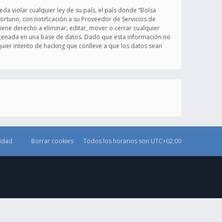
a violar cualquier ley de su país, el país donde “Bolsa
rtuno, con notificación a su Proveedor de Servicios de
iene derecho a eliminar, editar, mover o cerrar cualquier
cenada en una base de datos. Dado que esta información no
uier intento de hacking que conlleve a que los datos sean
cidad
Borrar cookies
Todos los horarios son
UTC+02:00