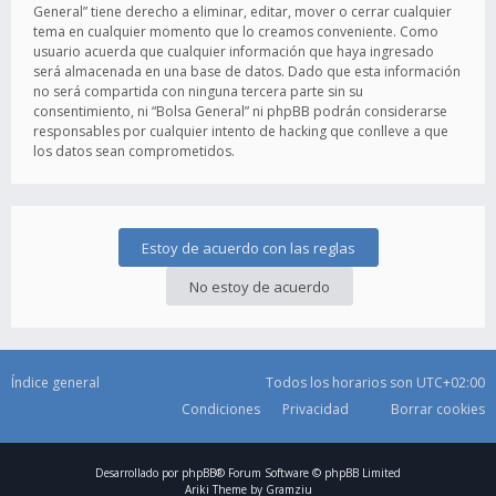
General” tiene derecho a eliminar, editar, mover o cerrar cualquier
tema en cualquier momento que lo creamos conveniente. Como
usuario acuerda que cualquier información que haya ingresado
será almacenada en una base de datos. Dado que esta información
no será compartida con ninguna tercera parte sin su
consentimiento, ni “Bolsa General” ni phpBB podrán considerarse
responsables por cualquier intento de hacking que conlleve a que
los datos sean comprometidos.
Índice general
Todos los horarios son
UTC+02:00
Condiciones
Privacidad
Borrar cookies
Desarrollado por
phpBB
® Forum Software © phpBB Limited
Ariki Theme by
Gramziu