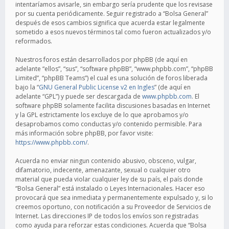
intentaríamos avisarle, sin embargo sería prudente que los revisase
por su cuenta periódicamente. Seguir registrado a “Bolsa General”
después de esos cambios significa que acuerda estar legalmente
sometido a esos nuevos términos tal como fueron actualizados y/o
reformados.
Nuestros foros están desarrollados por phpBB (de aquí en
adelante “ellos”, “sus”, “software phpBB”, “www.phpbb.com”, “phpBB
Limited”, “phpBB Teams”) el cual es una solución de foros liberada
bajo la “
GNU General Public License v2 en Ingles
” (de aquí en
adelante “GPL”) y puede ser descargada de
www.phpbb.com
. El
software phpBB solamente facilita discusiones basadas en Internet
y la GPL estrictamente los excluye de lo que aprobamos y/o
desaprobamos como conductas y/o contenido permisible. Para
más información sobre phpBB, por favor visite:
https://www.phpbb.com/
.
Acuerda no enviar ningun contenido abusivo, obsceno, vulgar,
difamatorio, indecente, amenazante, sexual o cualquier otro
material que pueda violar cualquier ley de su país, el país donde
“Bolsa General” está instalado o Leyes Internacionales. Hacer eso
provocará que sea inmediata y permanentemente expulsado y, si lo
creemos oportuno, con notificación a su Proveedor de Servicios de
Internet. Las direcciones IP de todos los envíos son registradas
como ayuda para reforzar estas condiciones. Acuerda que “Bolsa