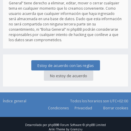
General” tiene derecho a eliminar, editar, mover o cerrar cualquier
tema en cualquier momento que lo creamos conveniente. Como
usuario acuerda que cualquier información que haya ingresado
será almacenada en una base de datos. Dado que esta información
no será compartida con ninguna tercera parte sin su
consentimiento, ni “Bolsa General” ni phpBB podrán considerarse
responsables por cualquier intento de hacking que conlleve a que
los datos sean comprometidos.
Índice general
Todos los horarios son
UTC+02:00
Condiciones
Privacidad
Borrar cookies
Desarrollado por
phpBB
® Forum Software © phpBB Limited
Ariki Theme by
Gramziu