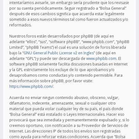
intentaríamos avisarle, sin embargo sería prudente que los revisase
por su cuenta periódicamente. Seguir registrado a “Bolsa General”
después de esos cambios significa que acuerda estar legalmente
sometido a esos nuevos términos tal como fueron actualizados y/o
reformados.
Nuestros foros están desarrollados por phpBB (de aquí en
adelante “ellos”, “sus”, “software phpBB”, “www.phpbb.com”, “phpBB
Limited”, “phpBB Teams”) el cual es una solución de foros liberada
bajo la “
GNU General Public License v2 en Ingles
” (de aquí en
adelante “GPL”) y puede ser descargada de
www.phpbb.com
. El
software phpBB solamente facilita discusiones basadas en Internet
y la GPL estrictamente los excluye de lo que aprobamos y/o
desaprobamos como conductas y/o contenido permisible. Para
más información sobre phpBB, por favor visite:
https://www.phpbb.com/
.
Acuerda no enviar ningun contenido abusivo, obsceno, vulgar,
difamatorio, indecente, amenazante, sexual o cualquier otro
material que pueda violar cualquier ley de su país, el país donde
“Bolsa General” está instalado o Leyes Internacionales. Hacer eso
provocará que sea inmediata y permanentemente expulsado y, si lo
creemos oportuno, con notificación a su Proveedor de Servicios de
Internet. Las direcciones IP de todos los envíos son registradas
como ayuda para reforzar estas condiciones. Acuerda que “Bolsa