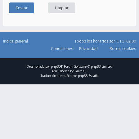
Índice general
Todos los horarios son
UTC+02:00
Condiciones
Privacidad
Borrar cookies
Desarrollado por
phpBB
® Forum Software © phpBB Limited
Ariki Theme by
Gramziu
Traducción al español por
phpBB España