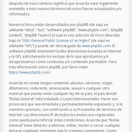
después de esos cambios significa que acuerda estar legalmente
sometido a esos nuevos términos tal como fueron actualizados y/o
reformados.
Nuestros foros están desarrollados por phpBB (de aquí en
adelante “ellos”, “sus”, “software phpBB”, “www.phpbb.com”, “phpBB
Limited”, “phpBB Teams”) el cual es una solución de foros liberada
bajo la “
GNU General Public License v2 en Ingles
” (de aquí en
adelante “GPL”) y puede ser descargada de
www.phpbb.com
. El
software phpBB solamente facilita discusiones basadas en Internet
y la GPL estrictamente los excluye de lo que aprobamos y/o
desaprobamos como conductas y/o contenido permisible. Para
más información sobre phpBB, por favor visite:
https://www.phpbb.com/
.
Acuerda no enviar ningun contenido abusivo, obsceno, vulgar,
difamatorio, indecente, amenazante, sexual o cualquier otro
material que pueda violar cualquier ley de su país, el país donde
“Bolsa General” está instalado o Leyes Internacionales. Hacer eso
provocará que sea inmediata y permanentemente expulsado y, si lo
creemos oportuno, con notificación a su Proveedor de Servicios de
Internet. Las direcciones IP de todos los envíos son registradas
como ayuda para reforzar estas condiciones. Acuerda que “Bolsa
General” tiene derecho a eliminar, editar, mover o cerrar cualquier
tema en cualquier momento que lo creamos conveniente. Como