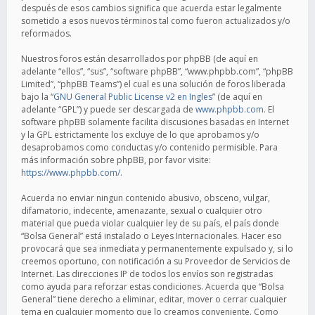
después de esos cambios significa que acuerda estar legalmente
sometido a esos nuevos términos tal como fueron actualizados y/o
reformados.
Nuestros foros están desarrollados por phpBB (de aquí en
adelante “ellos”, “sus”, “software phpBB”, “www.phpbb.com”, “phpBB
Limited”, “phpBB Teams”) el cual es una solución de foros liberada
bajo la “
GNU General Public License v2 en Ingles
” (de aquí en
adelante “GPL”) y puede ser descargada de
www.phpbb.com
. El
software phpBB solamente facilita discusiones basadas en Internet
y la GPL estrictamente los excluye de lo que aprobamos y/o
desaprobamos como conductas y/o contenido permisible. Para
más información sobre phpBB, por favor visite:
https://www.phpbb.com/
.
Acuerda no enviar ningun contenido abusivo, obsceno, vulgar,
difamatorio, indecente, amenazante, sexual o cualquier otro
material que pueda violar cualquier ley de su país, el país donde
“Bolsa General” está instalado o Leyes Internacionales. Hacer eso
provocará que sea inmediata y permanentemente expulsado y, si lo
creemos oportuno, con notificación a su Proveedor de Servicios de
Internet. Las direcciones IP de todos los envíos son registradas
como ayuda para reforzar estas condiciones. Acuerda que “Bolsa
General” tiene derecho a eliminar, editar, mover o cerrar cualquier
tema en cualquier momento que lo creamos conveniente. Como