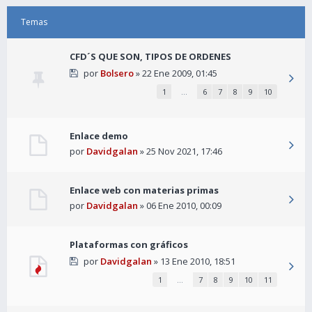
Temas
CFD´S QUE SON, TIPOS DE ORDENES
por
Bolsero
» 22 Ene 2009, 01:45
1
…
6
7
8
9
10
Enlace demo
por
Davidgalan
» 25 Nov 2021, 17:46
Enlace web con materias primas
por
Davidgalan
» 06 Ene 2010, 00:09
Plataformas con gráficos
por
Davidgalan
» 13 Ene 2010, 18:51
1
…
7
8
9
10
11