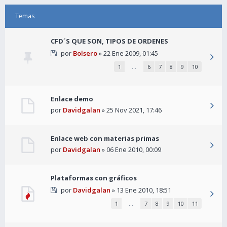
Temas
CFD´S QUE SON, TIPOS DE ORDENES
por
Bolsero
» 22 Ene 2009, 01:45
1
…
6
7
8
9
10
Enlace demo
por
Davidgalan
» 25 Nov 2021, 17:46
Enlace web con materias primas
por
Davidgalan
» 06 Ene 2010, 00:09
Plataformas con gráficos
por
Davidgalan
» 13 Ene 2010, 18:51
1
…
7
8
9
10
11