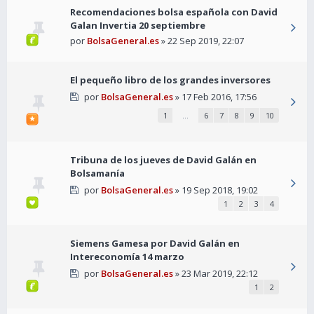
Recomendaciones bolsa española con David
Galan Invertia 20 septiembre
por
BolsaGeneral.es
» 22 Sep 2019, 22:07
El pequeño libro de los grandes inversores
por
BolsaGeneral.es
» 17 Feb 2016, 17:56
1
…
6
7
8
9
10
Tribuna de los jueves de David Galán en
Bolsamanía
por
BolsaGeneral.es
» 19 Sep 2018, 19:02
1
2
3
4
Siemens Gamesa por David Galán en
Intereconomía 14 marzo
por
BolsaGeneral.es
» 23 Mar 2019, 22:12
1
2