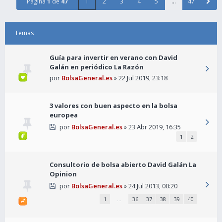
Página
1
de
47
1
2
3
4
5
…
47
Temas
Guía para invertir en verano con David
Galán en periódico La Razón
por
BolsaGeneral.es
» 22 Jul 2019, 23:18
3 valores con buen aspecto en la bolsa
europea
por
BolsaGeneral.es
» 23 Abr 2019, 16:35
1
2
Consultorio de bolsa abierto David Galán La
Opinion
por
BolsaGeneral.es
» 24 Jul 2013, 00:20
1
…
36
37
38
39
40