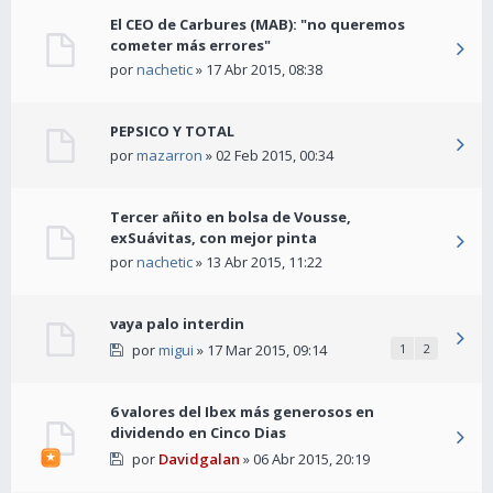
El CEO de Carbures (MAB): "no queremos
cometer más errores"
por
nachetic
» 17 Abr 2015, 08:38
PEPSICO Y TOTAL
por
mazarron
» 02 Feb 2015, 00:34
Tercer añito en bolsa de Vousse,
exSuávitas, con mejor pinta
por
nachetic
» 13 Abr 2015, 11:22
vaya palo interdin
por
migui
» 17 Mar 2015, 09:14
1
2
6 valores del Ibex más generosos en
dividendo en Cinco Dias
por
Davidgalan
» 06 Abr 2015, 20:19