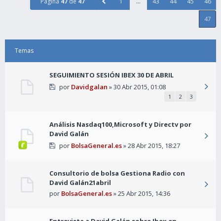
Página
47
de
47
1
…
43
44
45
46
47
Temas
SEGUIMIENTO SESIÓN IBEX 30 DE ABRIL
por
Davidgalan
» 30 Abr 2015, 01:08
1
2
3
Análisis Nasdaq100,Microsoft y Directv por
David Galán
por
BolsaGeneral.es
» 28 Abr 2015, 18:27
Consultorio de bolsa Gestiona Radio con
David Galán21abril
por
BolsaGeneral.es
» 25 Abr 2015, 14:36
Entrevista a David Galán sobre Ibex en