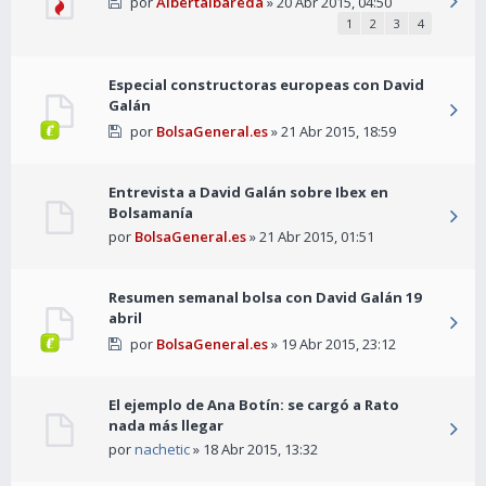
por
Albertalbareda
» 20 Abr 2015, 04:50
1
2
3
4
Especial constructoras europeas con David
Galán
por
BolsaGeneral.es
» 21 Abr 2015, 18:59
Entrevista a David Galán sobre Ibex en
Bolsamanía
por
BolsaGeneral.es
» 21 Abr 2015, 01:51
Resumen semanal bolsa con David Galán 19
abril
por
BolsaGeneral.es
» 19 Abr 2015, 23:12
El ejemplo de Ana Botín: se cargó a Rato
nada más llegar
por
nachetic
» 18 Abr 2015, 13:32