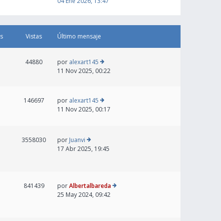
04 Ene 2026, 13:47
s
Vistas
Último mensaje
44880
por
alexart145
11 Nov 2025, 00:22
146697
por
alexart145
11 Nov 2025, 00:17
3558030
por
Juanvi
17 Abr 2025, 19:45
841439
por
Albertalbareda
25 May 2024, 09:42