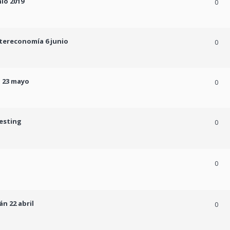
io 2019
0
tereconomía 6 junio
0
a 23 mayo
0
vesting
0
0
n 22 abril
0