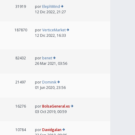
31919
por
ElephMind
12 Dic 2022, 21:27
187870
por
VerticeMarket
12 Dic 2022, 16:33
82432
por
benet
26 Mar 2021, 03:56
21497
por
Dominik
01 Jun 2020, 23:56
16276
por
BolsaGeneral.es
03 Oct 2019, 00:59
10784
por
Davidgalan