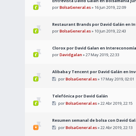
Entrevista David Galán en Bolsamanía jun
por
BolsaGeneral.es
» 16 Jun 2019, 22:09
Restaurant Brands por David Galán en In
por
BolsaGeneral.es
» 10 Jun 2019, 22:43
Clorox por David Galan en Intereconomí
por
Davidgalan
» 27 May 2019, 22:33
Alibaba y Tencent por David Galán en In
por
BolsaGeneral.es
» 17 May 2019, 02:01
Telefónica por David Galán
por
BolsaGeneral.es
» 22 Abr 2019, 22:15
Resumen semanal de bolsa con David Galá
por
BolsaGeneral.es
» 22 Abr 2019, 22:13