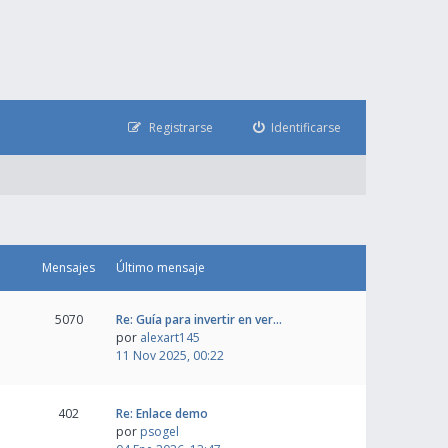
Registrarse
Identificarse
Mensajes
Último mensaje
5070
Re: Guía para invertir en ver…
por
alexart145
11 Nov 2025, 00:22
402
Re: Enlace demo
por
psogel