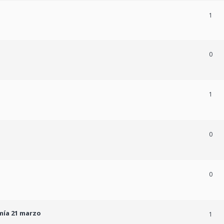
a
1
0
1
0
0
mía 21 marzo
1