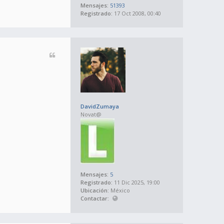
Mensajes:
51393
Registrado:
17 Oct 2008, 00:40
DavidZumaya
Novat@
Mensajes:
5
Registrado:
11 Dic 2025, 19:00
Ubicación:
México
Contactar: