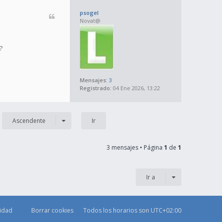
psogel
Novat@
?
Mensajes:
3
Registrado:
04 Ene 2026, 13:22
Ascendente
3 mensajes • Página
1
de
1
Ir a
cidad
Borrar cookies
Todos los horarios son
UTC+02:00