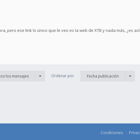
, pero ese link lo único que le veo es la web de XTB y nada más, ¿es así
Ordenar por
os los mensajes
Fecha publicación
Condiciones
Priva