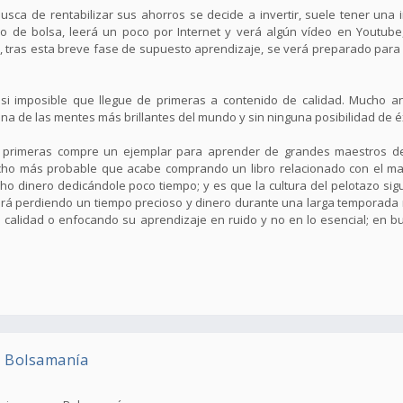
a de rentabilizar sus ahorros se decide a invertir, suele tener una i
o de bolsa, leerá un poco por Internet y verá algún vídeo en Youtub
da, tras esta breve fase de supuesto aprendizaje, se verá preparado para 
i imposible que llegue de primeras a contenido de calidad. Mucho an
a de las mentes más brillantes del mundo y sin ninguna posibilidad de éx
e primeras compre un ejemplar para aprender de grandes maestros de
mucho más probable que acabe comprando un libro relacionado con el mar
cho dinero dedicándole poco tiempo; y es que la cultura del pelotazo s
stará perdiendo un tiempo precioso y dinero durante una larga temporada
 calidad o enfocando su aprendizaje en ruido y no en lo esencial; en b
n Bolsamanía