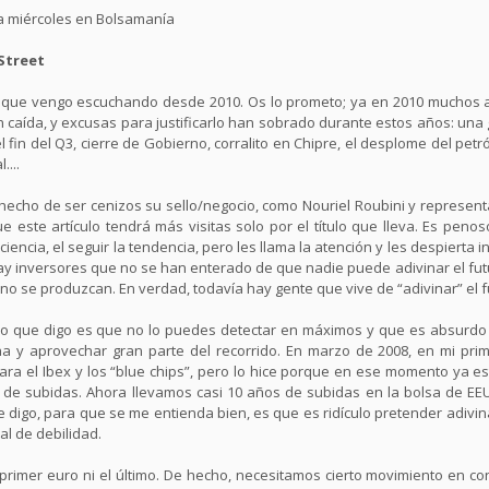
da miércoles en Bolsamanía
Street
 lo que vengo escuchando desde 2010. Os lo prometo; ya en 2010 muchos 
 caída, y excusas para justificarlo han sobrado durante estos años: una g
el fin del Q3, cierre de Gobierno, corralito en Chipre, el desplome del petró
....
n hecho de ser cenizos su sello/negocio, como Nouriel Roubini y represe
 este artículo tendrá más visitas solo por el título que lleva. Es penoso
ciencia, el seguir la tendencia, pero les llama la atención y les despierta i
hay inversores que no se han enterado de que nadie puede adivinar el futu
no se produzcan. En verdad, todavía hay gente que vive de “adivinar” el f
o que digo es que no lo puedes detectar en máximos y que es absurdo in
 y aprovechar gran parte del recorrido. En marzo de 2008, en mi pri
para el Ibex y los “blue chips”, pero lo hice porque en ese momento ya 
s de subidas. Ahora llevamos casi 10 años de subidas en la bolsa de E
 digo, para que se me entienda bien, es que es ridículo pretender adivinar
l de debilidad.
imer euro ni el último. De hecho, necesitamos cierto movimiento en con