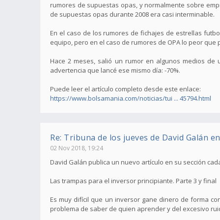
rumores de supuestas opas, y normalmente sobre empre
de supuestas opas durante 2008 era casi interminable.
En el caso de los rumores de fichajes de estrellas fut
equipo, pero en el caso de rumores de OPA lo peor que p
Hace 2 meses, salió un rumor en algunos medios de 
advertencia que lancé ese mismo día: -70%.
Puede leer el artículo completo desde este enlace:
https://www.bolsamania.com/noticias/tui ... 45794.html
Re: Tribuna de los jueves de David Galán e
02 Nov 2018, 19:24
David Galán publica un nuevo artículo en su sección ca
Las trampas para el inversor principiante. Parte 3 y final
Es muy difícil que un inversor gane dinero de forma c
problema de saber de quien aprender y del excesivo ruido