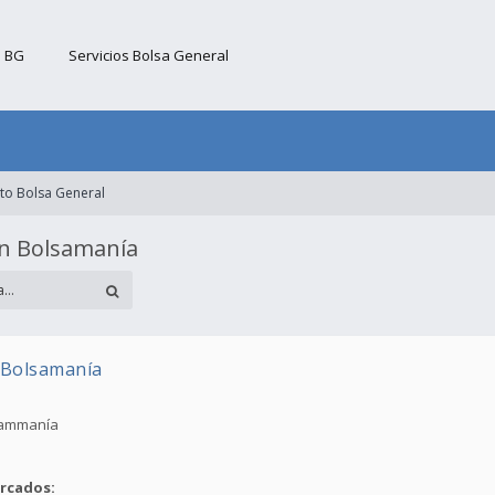
b BG
Servicios Bolsa General
to Bolsa General
en Bolsamanía
n Bolsamanía
sammanía
ercados: