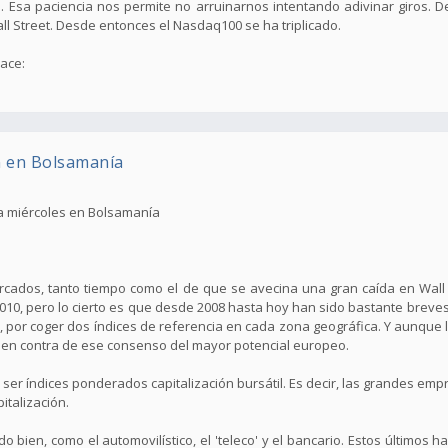
 Esa paciencia nos permite no arruinarnos intentando adivinar giros. 
all Street. Desde entonces el Nasdaq100 se ha triplicado.
lace:
n en Bolsamanía
da miércoles en Bolsamanía
cados, tanto tiempo como el de que se avecina una gran caída en Wall S
10, pero lo cierto es que desde 2008 hasta hoy han sido bastante breves
 por coger dos índices de referencia en cada zona geográfica. Y aunque
 en contra de ese consenso del mayor potencial europeo.
er índices ponderados capitalización bursátil. Es decir, las grandes e
italización.
bien, como el automovilístico, el 'teleco' y el bancario. Estos últimos 