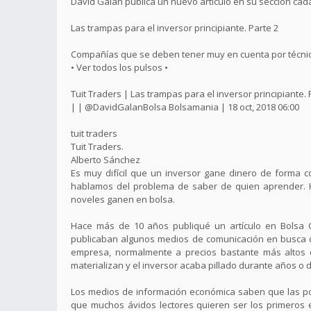
David Galán publica un nuevo artículo en su sección ca
Las trampas para el inversor principiante. Parte 2
Compañías que se deben tener muy en cuenta por técnico
• Ver todos los pulsos •
Tuit Traders | Las trampas para el inversor principiante. 
| | @DavidGalanBolsa Bolsamania | 18 oct, 2018 06:00
tuit traders
Tuit Traders.
Alberto Sánchez
Es muy difícil que un inversor gane dinero de forma
hablamos del problema de saber de quien aprender. Ho
noveles ganen en bolsa.
Hace más de 10 años publiqué un artículo en Bolsa G
publicaban algunos medios de comunicación en busca d
empresa, normalmente a precios bastante más altos 
materializan y el inversor acaba pillado durante años o 
Los medios de información económica saben que las pos
que muchos ávidos lectores quieren ser los primeros