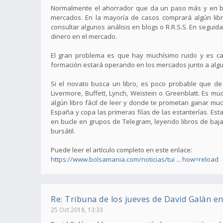
Normalmente el ahorrador que da un paso más y en busc
mercados. En la mayoría de casos comprará algún libr
consultar algunos análisis en blogs o R.R.S.S. En segui
dinero en el mercado.
El gran problema es que hay muchísimo ruido y es cas
formación estará operando en los mercados junto a algun
Si el novato busca un libro, es poco probable que d
Livermore, Buffett, Lynch, Weistein o Greenblatt. Es 
algún libro fácil de leer y donde te prometan ganar mu
España y copa las primeras filas de las estanterías. E
en bucle en grupos de Telegram, leyendo libros de baja
bursátil.
Puede leer el artículo completo en este enlace:
https://www.bolsamania.com/noticias/tui ... how=reload
Re: Tribuna de los jueves de David Galán e
25 Oct 2018, 13:33