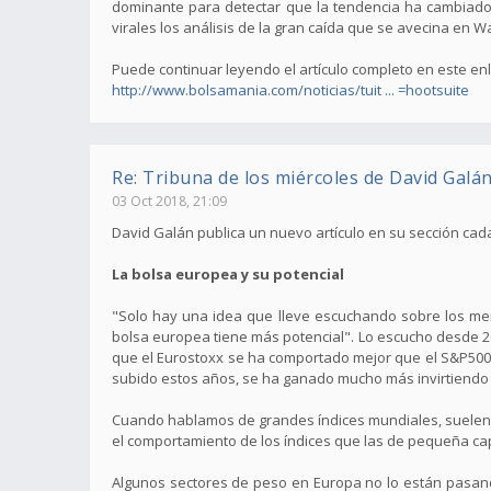
dominante para detectar que la tendencia ha cambiado.
virales los análisis de la gran caída que se avecina en W
Puede continuar leyendo el artículo completo en este en
http://www.bolsamania.com/noticias/tuit ... =hootsuite
Re: Tribuna de los miércoles de David Galá
03 Oct 2018, 21:09
David Galán publica un nuevo artículo en su sección ca
La bolsa europea y su potencial
"Solo hay una idea que lleve escuchando sobre los mer
bolsa europea tiene más potencial". Lo escucho desde 20
que el Eurostoxx se ha comportado mejor que el S&P500,
subido estos años, se ha ganado mucho más invirtiendo
Cuando hablamos de grandes índices mundiales, suelen s
el comportamiento de los índices que las de pequeña cap
Algunos sectores de peso en Europa no lo están pasando 