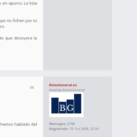
en apuros. La lista
ppe no fichen por tu
ro.
to que desoyera la
BolsaGeneral.es
Analista BolsaGeneral
a hemos hablado del
Mensajes:
2718
Registrado:
19 Oct 2008, 23:34