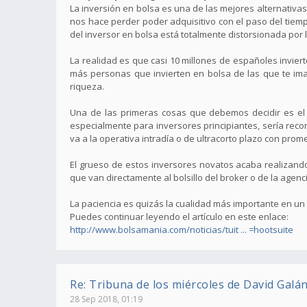
La inversión en bolsa es una de las mejores alternativas
nos hace perder poder adquisitivo con el paso del tiemp
del inversor en bolsa está totalmente distorsionada por 
La realidad es que casi 10 millones de españoles invier
más personas que invierten en bolsa de las que te imag
riqueza.
Una de las primeras cosas que debemos decidir es el 
especialmente para inversores principiantes, sería rec
va a la operativa intradía o de ultracorto plazo con prom
El grueso de estos inversores novatos acaba realizand
que van directamente al bolsillo del broker o de la agenc
La paciencia es quizás la cualidad más importante en un i
Puedes continuar leyendo el artículo en este enlace:
http://www.bolsamania.com/noticias/tuit ... =hootsuite
Re: Tribuna de los miércoles de David Galá
28 Sep 2018, 01:19