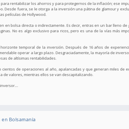
 para rentabilizar los ahorros y para protegernos de la inflación; ese imp
o. Desde fuera, se le otorga a la inversión una pátina de glamour y exclu
las películas de Hollywood.
ten en bolsa directa o indirectamente. Es decir, entras en un bar lleno d
inas. No es algo exclusivo para ricos, pero es una de la vías más impo
horizonte temporal de la inversión. Después de 16 años de experienc
omendable operar a largo plazo. Desgraciadamente, la mayoría de inverso
esas de altísimas rentabilidades.
o cientos de operaciones al año, apalancadas y que generan miles de e
ia de valores, mientras ellos se van descapitalizando.
nversor....
n en Bolsamanía