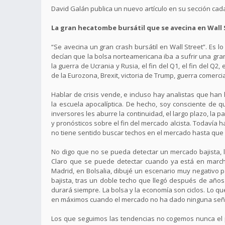
David Galán publica un nuevo artículo en su sección ca
La gran hecatombe bursátil que se avecina en Wall 
“Se avecina un gran crash bursátil en Wall Street”. Es
decían que la bolsa norteamericana iba a sufrir una gran
la guerra de Ucrania y Rusia, el fin del Q1, el fin del Q2, 
de la Eurozona, Brexit, victoria de Trump, guerra comercial
Hablar de crisis vende, e incluso hay analistas que ha
la escuela apocalíptica. De hecho, soy consciente de que
inversores les aburre la continuidad, el largo plazo, la pa
y pronósticos sobre el fin del mercado alcista. Todavía 
no tiene sentido buscar techos en el mercado hasta que 
No digo que no se pueda detectar un mercado bajista, l
Claro que se puede detectar cuando ya está en marcha
Madrid, en Bolsalia, dibujé un escenario muy negativo 
bajista, tras un doble techo que llegó después de año
durará siempre. La bolsa y la economía son ciclos. Lo que
en máximos cuando el mercado no ha dado ninguna seña
Los que seguimos las tendencias no cogemos nunca el pr