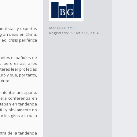
analistas y expertos
Mensajes:
2718
Registrado:
19 Oct 2008, 23:34
ran crisis en China,
leo, crisis periférica
ntantes españoles de
, pero es así; a los
nterés leer profecías
ro y que, por tanto,
uturo.
tentar anticiparlo.
mera conferencia en
estaban en tendencia
EUU y obviamente no
 los giros a la baja
tra de la tendencia