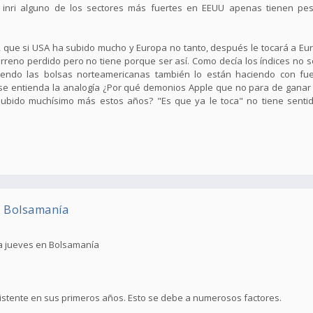
inri alguno de los sectores más fuertes en EEUU apenas tienen p
que si USA ha subido mucho y Europa no tanto, después le tocará a Eur
eno perdido pero no tiene porque ser así. Como decía los índices no so
endo las bolsas norteamericanas también lo están haciendo con fue
e entienda la analogía ¿Por qué demonios Apple que no para de ganar d
bido muchísimo más estos años? "Es que ya le toca" no tiene sentido
n Bolsamanía
da jueves en Bolsamanía
sistente en sus primeros años. Esto se debe a numerosos factores.