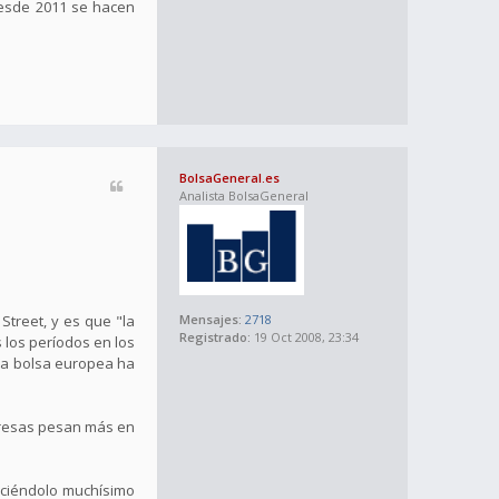
Desde 2011 se hacen
BolsaGeneral.es
Analista BolsaGeneral
treet, y es que "la
Mensajes:
2718
Registrado:
19 Oct 2008, 23:34
 los períodos en los
 la bolsa europea ha
mpresas pesan más en
haciéndolo muchísimo