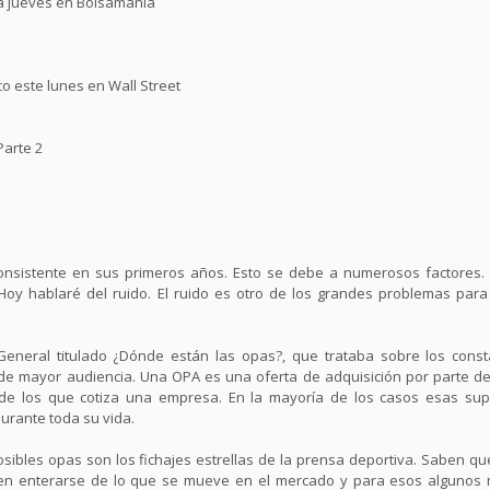
da jueves en Bolsamanía
 este lunes en Wall Street
Parte 2
 consistente en sus primeros años. Esto se debe a numerosos factore
y hablaré del ruido. El ruido es otro de los grandes problemas para
eneral titulado ¿Dónde están las opas?, que trataba sobre los cons
e mayor audiencia. Una OPA es una oferta de adquisición por parte de
de los que cotiza una empresa. En la mayoría de los casos esas su
durante toda su vida.
ibles opas son los fichajes estrellas de la prensa deportiva. Saben q
 en enterarse de lo que se mueve en el mercado y para esos algunos