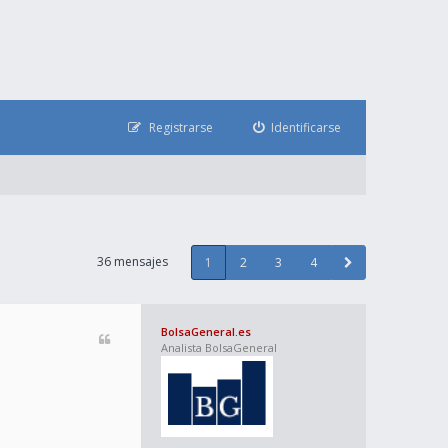
Registrarse
Identificarse
36 mensajes
1
2
3
4
BolsaGeneral.es
Analista BolsaGeneral