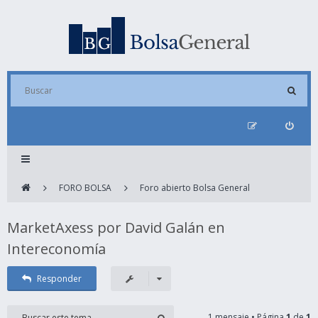
FORO BOLSA
Foro abierto Bolsa General
MarketAxess por David Galán en
Intereconomía
Responder
1 mensaje • Página
1
de
1