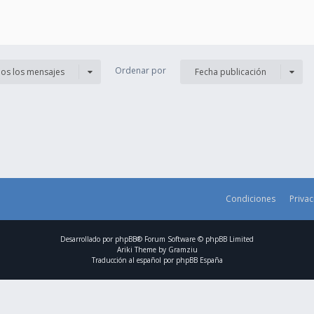
Ordenar por
os los mensajes
Fecha publicación
Condiciones
Priva
Desarrollado por
phpBB
® Forum Software © phpBB Limited
Ariki Theme by
Gramziu
Traducción al español por
phpBB España