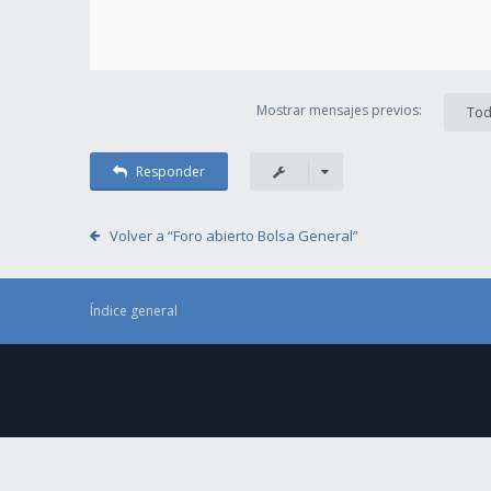
Mostrar mensajes previos:
Tod
Responder
Volver a “Foro abierto Bolsa General”
Índice general