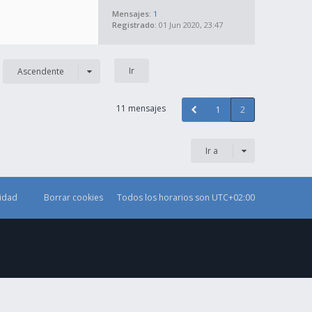
Mensajes:
1
Registrado:
01 Jun 2020, 23:47
Ascendente
11 mensajes
1
2
Ir a
cidad
Borrar cookies
Todos los horarios son
UTC+02:00