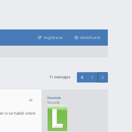
Registrarse
Identificarse
11 mensajes
1
2
Dominik
Novat@
er si se habló sobre