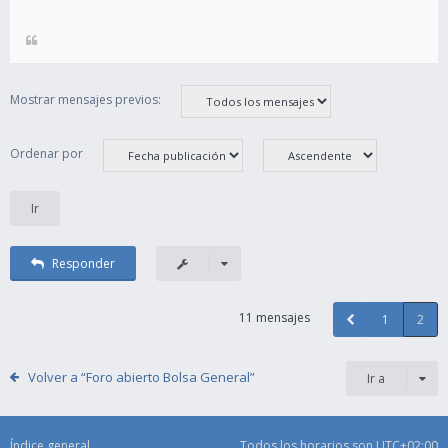
Mostrar mensajes previos:
Ordenar por
Responder
11 mensajes
1
2
Volver a “Foro abierto Bolsa General”
Ir a
Índice general
Todos los horarios son
UTC+02:00