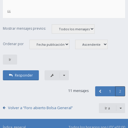
Mostrar mensajes previos:
Ordenar por
Responder
11 mensajes
1
2
Volver a “Foro abierto Bolsa General”
Ir a
Índice general
Todos los horarios son
UTC+02:00