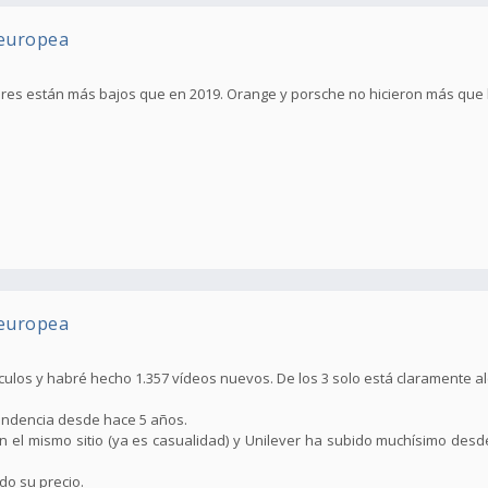
 europea
lores están más bajos que en 2019. Orange y porsche no hicieron más que 
 europea
ulos y habré hecho 1.357 vídeos nuevos. De los 3 solo está claramente alc
endencia desde hace 5 años.
n el mismo sitio (ya es casualidad) y Unilever ha subido muchísimo des
do su precio.