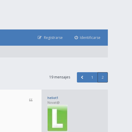
Registrarse
Identificarse
19 mensajes
1
2
heliot1
Novat@