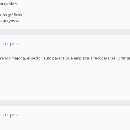
largo plazo.
 las gráficas
rdaingview.
 europea
trando mejoría, el sector auto parece que empieza a recuperarse. Orang
 europea