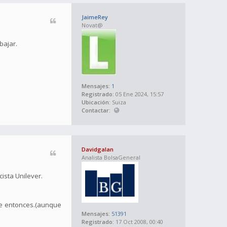
JaimeRey
Novat@
bajar.
Mensajes:
1
Registrado:
05 Ene 2024, 15:57
Ubicación:
Suiza
Contactar:
Davidgalan
Analista BolsaGeneral
ista Unilever.
de entonces.(aunque
Mensajes:
51391
Registrado:
17 Oct 2008, 00:40