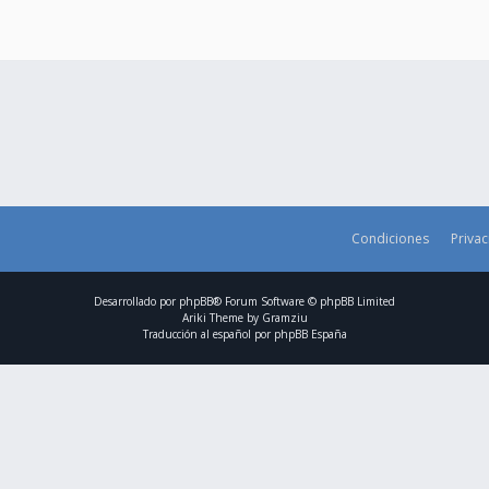
Condiciones
Priva
Desarrollado por
phpBB
® Forum Software © phpBB Limited
Ariki Theme by
Gramziu
Traducción al español por
phpBB España