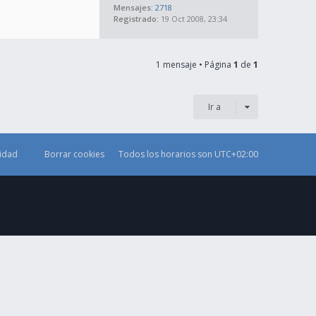
Mensajes:
2718
Registrado:
19 Oct 2008, 23:34
1 mensaje • Página
1
de
1
Ir a
cidad
Borrar cookies
Todos los horarios son
UTC+02:00