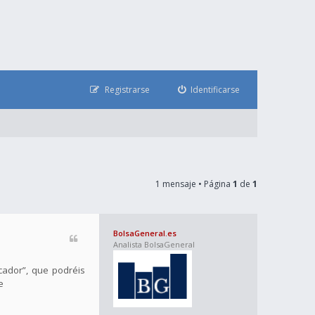
Registrarse
Identificarse
1 mensaje • Página
1
de
1
BolsaGeneral.es
Analista BolsaGeneral
cador”, que podréis
e