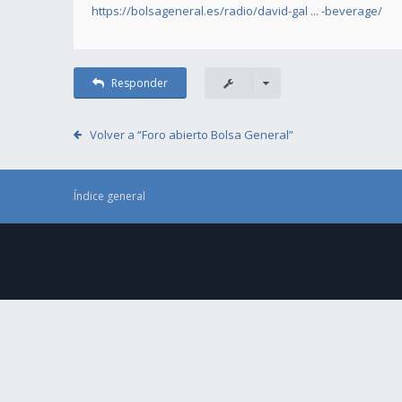
https://bolsageneral.es/radio/david-gal ... -beverage/
Responder
Volver a “Foro abierto Bolsa General”
Índice general