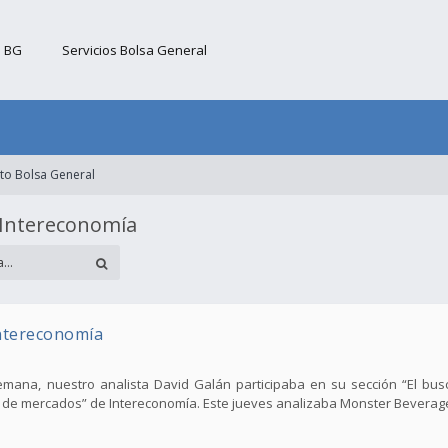
b BG
Servicios Bolsa General
to Bolsa General
 Intereconomía
ntereconomía
emana, nuestro analista David Galán participaba en su sección “El bus
rre de mercados” de Intereconomía. Este jueves analizaba Monster Beverag