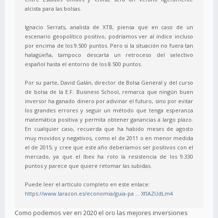
alcista para las bolsas.
Ignacio Serrats, analista de XTB, piensa que en caso de un
escenario geopolítico positivo, podríamos ver al índice incluso
por encima de los 9.500 puntos. Pero si la situación no fuera tan
halagüeña, tampoco descarta un retroceso del selectivo
español hasta el entorno de los 8.500 puntos.
Por su parte, David Galán, director de Bolsa General y del curso
de bolsa de la E.F. Business School, remarca que ningún buen
inversor ha ganado dinero por adivinar el futuro, sino por evitar
los grandes errores y seguir un método que tenga esperanza
matemática positiva y permita obtener ganancias a largo plazo.
En cualquier caso, recuerda que ha habido meses de agosto
muy movidos y negativos, como el de 2011 o en menor medida
el de 2015; y cree que este año deberíamos ser positivos con el
mercado, ya que el Ibex ha roto la resistencia de los 9.330
puntos y parece que quiere retomar las subidas.
Puede leer el artículo completo en este enlace:
https://www.larazon.es/economia/guia-pa ... XfIAZUdLm4
Como podemos ver en 2020 el oro las mejores inversiones