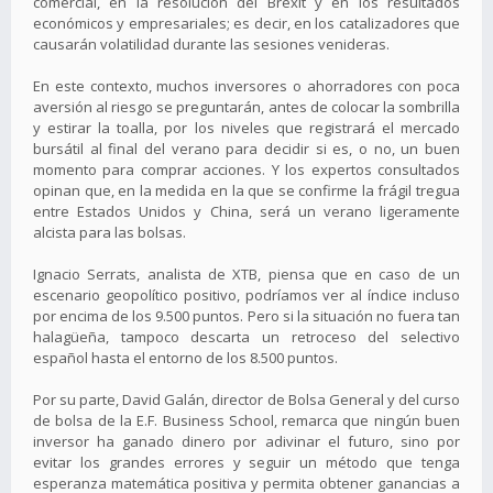
comercial, en la resolución del Brexit y en los resultados
económicos y empresariales; es decir, en los catalizadores que
causarán volatilidad durante las sesiones venideras.
En este contexto, muchos inversores o ahorradores con poca
aversión al riesgo se preguntarán, antes de colocar la sombrilla
y estirar la toalla, por los niveles que registrará el mercado
bursátil al final del verano para decidir si es, o no, un buen
momento para comprar acciones. Y los expertos consultados
opinan que, en la medida en la que se confirme la frágil tregua
entre Estados Unidos y China, será un verano ligeramente
alcista para las bolsas.
Ignacio Serrats, analista de XTB, piensa que en caso de un
escenario geopolítico positivo, podríamos ver al índice incluso
por encima de los 9.500 puntos. Pero si la situación no fuera tan
halagüeña, tampoco descarta un retroceso del selectivo
español hasta el entorno de los 8.500 puntos.
Por su parte, David Galán, director de Bolsa General y del curso
de bolsa de la E.F. Business School, remarca que ningún buen
inversor ha ganado dinero por adivinar el futuro, sino por
evitar los grandes errores y seguir un método que tenga
esperanza matemática positiva y permita obtener ganancias a