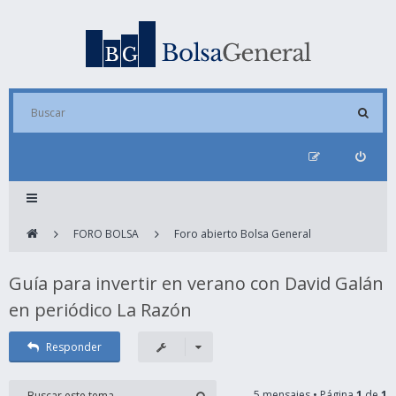
FORO BOLSA
Foro abierto Bolsa General
Guía para invertir en verano con David Galán
en periódico La Razón
Responder
5 mensajes • Página
1
de
1