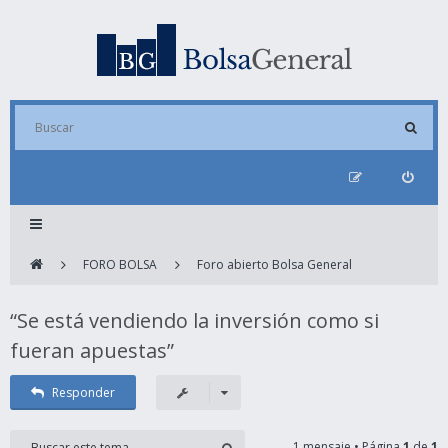
FORO BOLSA
Foro abierto Bolsa General
“Se está vendiendo la inversión como si
fueran apuestas”
Responder
1 mensaje • Página
1
de
1