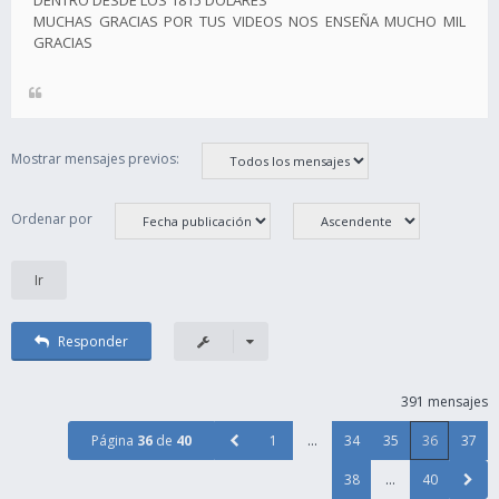
DENTRO DESDE LOS 1815 DOLARES
MUCHAS GRACIAS POR TUS VIDEOS NOS ENSEÑA MUCHO MIL
GRACIAS
Mostrar mensajes previos:
Ordenar por
Responder
391 mensajes
Página
36
de
40
1
…
34
35
36
37
38
…
40