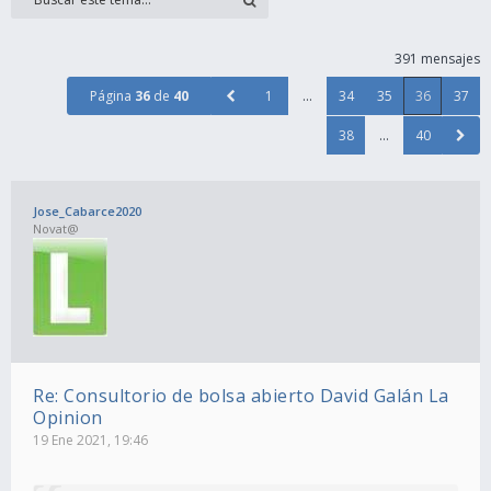
391 mensajes
Página
36
de
40
1
…
34
35
36
37
38
…
40
Jose_Cabarce2020
Novat@
Re: Consultorio de bolsa abierto David Galán La
Opinion
19 Ene 2021, 19:46