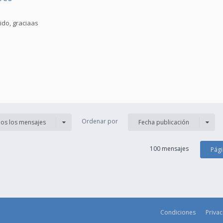
ido, graciaas
Ordenar por
os los mensajes
Fecha publicación
100 mensajes
Pág
Condiciones
Priva