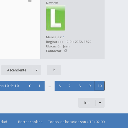
Novat@
Mensajes:
1
Registrado:
12 Dic 2022, 16:29
Ubicación:
Jaén
Contactar:
Ascendente
ina
10
de
10
1
…
6
7
8
9
10
Ir a
cidad
Borrar cookies
Todos los horarios son
UTC+02:00