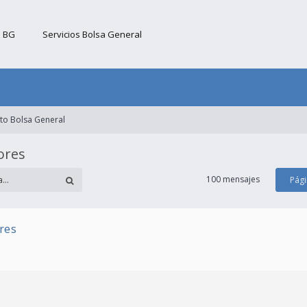
b BG
Servicios Bolsa General
to Bolsa General
ores
100 mensajes
Pág
res