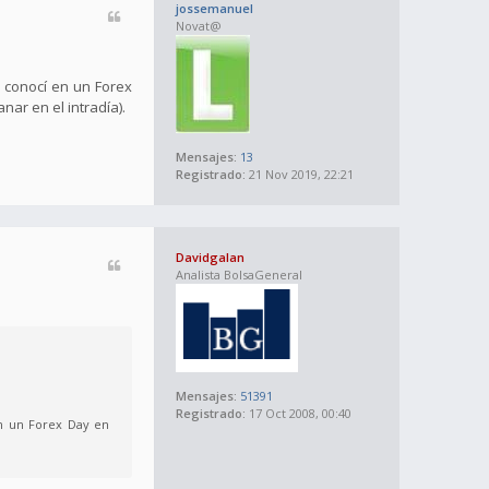
jossemanuel
Novat@
 conocí en un Forex
ar en el intradía).
Mensajes:
13
Registrado:
21 Nov 2019, 22:21
Davidgalan
Analista BolsaGeneral
Mensajes:
51391
Registrado:
17 Oct 2008, 00:40
en un Forex Day en