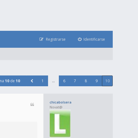
Registrarse
Identificarse
ina
10
de
10
1
…
6
7
8
9
10
chicabolsera
Novat@