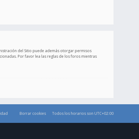
inistración del Sitio puede además otorgar permisos
cionadas. Por favor lea las reglas de los foros mientras
cidad
Borrar cookies
Todos los horarios son
UTC+02:00