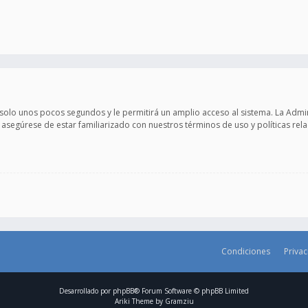
 solo unos pocos segundos y le permitirá un amplio acceso al sistema. La Adm
e asegúrese de estar familiarizado con nuestros términos de uso y políticas rela
Condiciones
Priva
Desarrollado por
phpBB
® Forum Software © phpBB Limited
Ariki Theme by
Gramziu