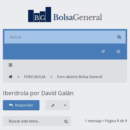
FORO BOLSA
Foro abierto Bolsa General
Iberdrola por David Galán
Responder
1 mensaje • Página
1
de
1