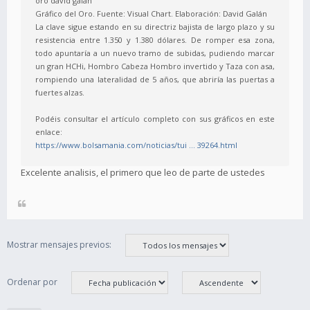
oro david galan
Gráfico del Oro. Fuente: Visual Chart. Elaboración: David Galán
La clave sigue estando en su directriz bajista de largo plazo y su
resistencia entre 1.350 y 1.380 dólares. De romper esa zona,
todo apuntaría a un nuevo tramo de subidas, pudiendo marcar
un gran HCHi, Hombro Cabeza Hombro invertido y Taza con asa,
rompiendo una lateralidad de 5 años, que abriría las puertas a
fuertes alzas.
Podéis consultar el artículo completo con sus gráficos en este
enlace:
https://www.bolsamania.com/noticias/tui ... 39264.html
Excelente analisis, el primero que leo de parte de ustedes
Mostrar mensajes previos:
Ordenar por