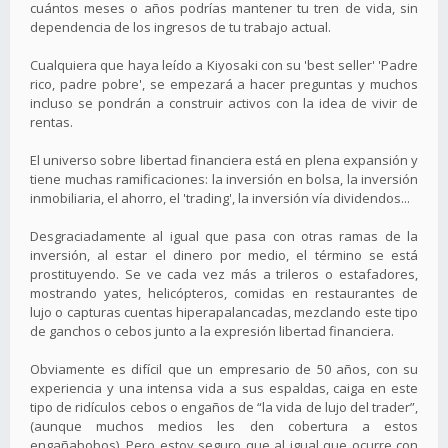
cuántos meses o años podrías mantener tu tren de vida, sin
dependencia de los ingresos de tu trabajo actual.
Cualquiera que haya leído a Kiyosaki con su 'best seller' 'Padre
rico, padre pobre', se empezará a hacer preguntas y muchos
incluso se pondrán a construir activos con la idea de vivir de
rentas.
El universo sobre libertad financiera está en plena expansión y
tiene muchas ramificaciones: la inversión en bolsa, la inversión
inmobiliaria, el ahorro, el 'trading', la inversión vía dividendos...
Desgraciadamente al igual que pasa con otras ramas de la
inversión, al estar el dinero por medio, el término se está
prostituyendo. Se ve cada vez más a trileros o estafadores,
mostrando yates, helicópteros, comidas en restaurantes de
lujo o capturas cuentas hiperapalancadas, mezclando este tipo
de ganchos o cebos junto a la expresión libertad financiera.
Obviamente es difícil que un empresario de 50 años, con su
experiencia y una intensa vida a sus espaldas, caiga en este
tipo de ridículos cebos o engaños de “la vida de lujo del trader”,
(aunque muchos medios les den cobertura a estos
engañabobos). Pero estoy seguro que al igual que ocurre con