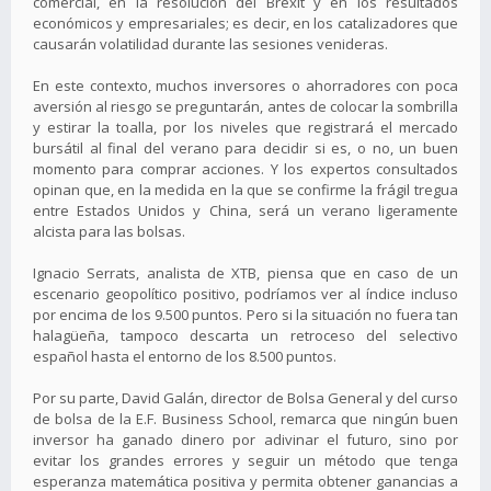
comercial, en la resolución del Brexit y en los resultados
económicos y empresariales; es decir, en los catalizadores que
causarán volatilidad durante las sesiones venideras.
En este contexto, muchos inversores o ahorradores con poca
aversión al riesgo se preguntarán, antes de colocar la sombrilla
y estirar la toalla, por los niveles que registrará el mercado
bursátil al final del verano para decidir si es, o no, un buen
momento para comprar acciones. Y los expertos consultados
opinan que, en la medida en la que se confirme la frágil tregua
entre Estados Unidos y China, será un verano ligeramente
alcista para las bolsas.
Ignacio Serrats, analista de XTB, piensa que en caso de un
escenario geopolítico positivo, podríamos ver al índice incluso
por encima de los 9.500 puntos. Pero si la situación no fuera tan
halagüeña, tampoco descarta un retroceso del selectivo
español hasta el entorno de los 8.500 puntos.
Por su parte, David Galán, director de Bolsa General y del curso
de bolsa de la E.F. Business School, remarca que ningún buen
inversor ha ganado dinero por adivinar el futuro, sino por
evitar los grandes errores y seguir un método que tenga
esperanza matemática positiva y permita obtener ganancias a