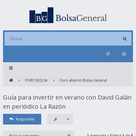
FORO BOLSA
Foro abierto Bolsa General
Guía para invertir en verano con David Galán
en periódico La Razón
Responder
5 mensajes • Página
1
de
1