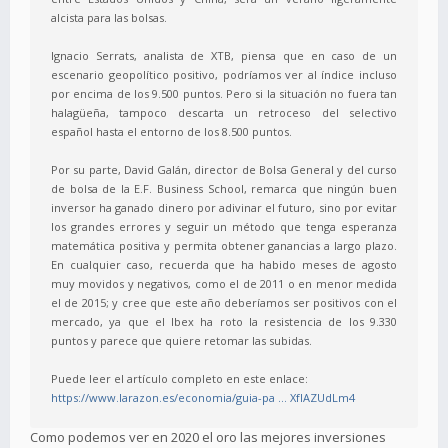
alcista para las bolsas.
Ignacio Serrats, analista de XTB, piensa que en caso de un
escenario geopolítico positivo, podríamos ver al índice incluso
por encima de los 9.500 puntos. Pero si la situación no fuera tan
halagüeña, tampoco descarta un retroceso del selectivo
español hasta el entorno de los 8.500 puntos.
Por su parte, David Galán, director de Bolsa General y del curso
de bolsa de la E.F. Business School, remarca que ningún buen
inversor ha ganado dinero por adivinar el futuro, sino por evitar
los grandes errores y seguir un método que tenga esperanza
matemática positiva y permita obtener ganancias a largo plazo.
En cualquier caso, recuerda que ha habido meses de agosto
muy movidos y negativos, como el de 2011 o en menor medida
el de 2015; y cree que este año deberíamos ser positivos con el
mercado, ya que el Ibex ha roto la resistencia de los 9.330
puntos y parece que quiere retomar las subidas.
Puede leer el artículo completo en este enlace:
https://www.larazon.es/economia/guia-pa ... XfIAZUdLm4
Como podemos ver en 2020 el oro las mejores inversiones